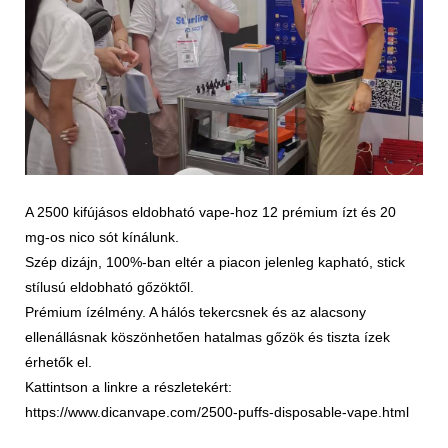
A 2500 kifújásos eldobható vape-hoz 12 prémium ízt és 20
mg-os nico sót kínálunk.
Szép dizájn, 100%-ban eltér a piacon jelenleg kapható, stick
stílusú eldobható gőzöktől.
Prémium ízélmény. A hálós tekercsnek és az alacsony
ellenállásnak köszönhetően hatalmas gőzök és tiszta ízek
érhetők el.
Kattintson a linkre a részletekért:
https://www.dicanvape.com/2500-puffs-disposable-vape.html