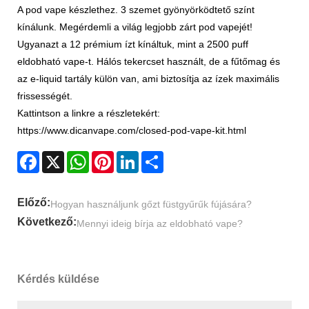
A pod vape készlethez. 3 szemet gyönyörködtető színt
kínálunk. Megérdemli a világ legjobb zárt pod vapejét!
Ugyanazt a 12 prémium ízt kínáltuk, mint a 2500 puff
eldobható vape-t. Hálós tekercset használt, de a fűtőmag és
az e-liquid tartály külön van, ami biztosítja az ízek maximális
frissességét.
Kattintson a linkre a részletekért:
https://www.dicanvape.com/closed-pod-vape-kit.html
Facebook
X
WhatsApp
Pinterest
LinkedIn
Share
Előző:
Hogyan használjunk gőzt füstgyűrűk fújására?
Következő:
Mennyi ideig bírja az eldobható vape?
Kérdés küldése