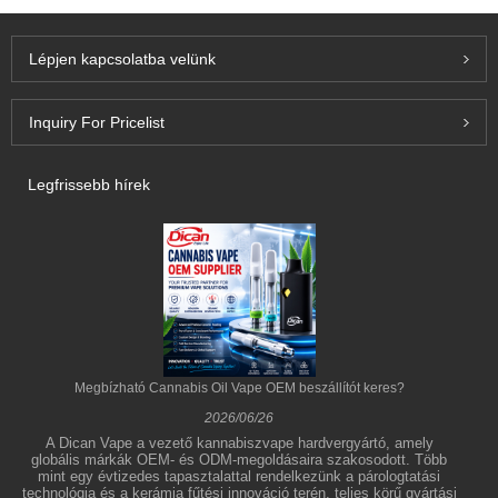
Lépjen kapcsolatba velünk
Inquiry For Pricelist
Legfrissebb hírek
Megbízható Cannabis Oil Vape OEM beszállítót keres?
2026/06/26
A Dican Vape a vezető kannabiszvape hardvergyártó, amely
globális márkák OEM- és ODM-megoldásaira szakosodott. Több
mint egy évtizedes tapasztalattal rendelkezünk a párologtatási
technológia és a kerámia fűtési innováció terén, teljes körű gyártási