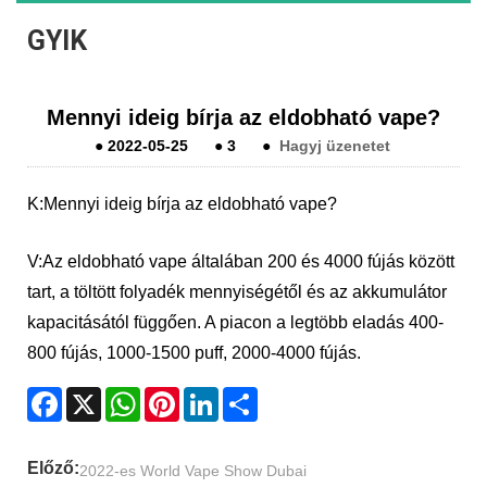
GYIK
Mennyi ideig bírja az eldobható vape?
●
2022-05-25
●
3
●
Hagyj üzenetet
K:
Mennyi ideig bírja az eldobható vape?
V:
Az eldobható vape általában 200 és 4000 fújás között
tart, a töltött folyadék mennyiségétől és az akkumulátor
kapacitásától függően. A piacon a legtöbb eladás 400-
800 fújás, 1000-1500 puff, 2000-4000 fújás.
Facebook
X
WhatsApp
Pinterest
LinkedIn
Share
Előző:
2022-es World Vape Show Dubai