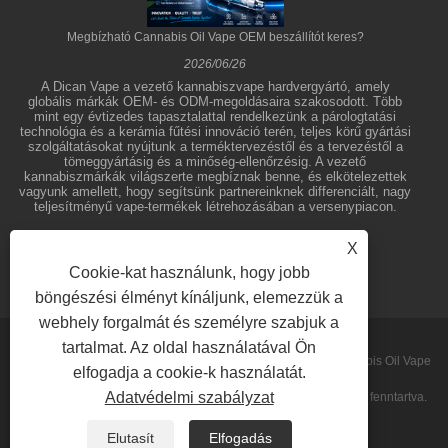
Megbízható Cannabis Oil Vape OEM beszállítót keres?
2026/06/26
A Dican Vape a vezető kannabiszvape hardvergyártó, amely
globális márkák OEM- és ODM-megoldásaira szakosodott. Több
mint egy évtizedes tapasztalattal rendelkezünk a párologtatási
technológia és a kerámia fűtési innováció terén, teljes körű gyártási
szolgáltatásokat nyújtunk a terméktervezéstől és a tervezéstől a
tömeggyártásig és a minőség-ellenőrzésig. A vezető
kannabiszmárkák világszerte megbíznak benne, és elkötelezettek
vagyunk amellett, hogy segítsünk partnereinknek differenciált, nagy
teljesítményű vape-termékek létrehozásában a versenypiacon.
X
Cookie-kat használunk, hogy jobb
böngészési élményt kínáljunk, elemezzük a
webhely forgalmát és személyre szabjuk a
tartalmat. Az oldal használatával Ön
Copyright © 2026 Shenzhen Dican Technology Co.,Ltd. - Cannabis Oil Vape
elfogadja a cookie-k használatát.
Adatvédelmi szabályzat
Pens, Koncentrátum Párologtatók, Eldobható Vape - Minden jog fenntartva.
Sitemap
RSS
XML
Privacy Policy
Elutasít
Elfogadás