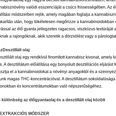
nabisznövény valódi esszenciáját a csúcs frissességében. Az é
állítási módszerben rejlik, amely magában foglalja a kannabisz
akarítás után, hogy tökéletesen megőrizze a kannabinoidokban é
rással az élő gyanta jellegzetes ragacsos, viszkózus textúráját
nak a rajongóknak, akik szeretik a dörzsölést vagy a párologtat
az
Desztillált olaj
sztillált olaj egy rendkívül finomított kannabisz kivonat, amely 
s. A desztillátum előállítása egy bonyolult desztillációs eljárá
asztja el a kannabinoidokat a növényi anyagoktól és a szennyező
unk magas THC-koncentrációval. A desztillátum sokoldalúsága 
ronokban és koncentrátumokban való népszerűségéhez.
ő különbség az élőgyantaolaj és a desztillált olaj között
 EXTRAKCIÓS MÓDSZER