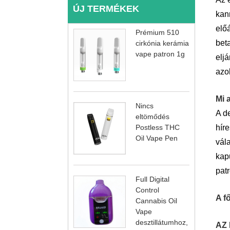
ÚJ TERMÉKEK
kan
elő
Prémium 510
bet
cirkónia kerámia
vape patron 1g
eljá
azok
Mi 
Nincs
A de
eltömődés
híre
Postless THC
Oil Vape Pen
vál
kap
pat
Full Digital
Control
A f
Cannabis Oil
Vape
desztillátumhoz,
AZ