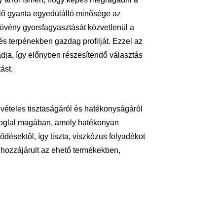
lő gyanta egyedülálló minősége az
növény gyorsfagyasztását közvetlenül a
s terpénekben gazdag profilját. Ezzel az
 adja, így előnyben részesítendő választás
ást.
kivételes tisztaságáról és hatékonyságáról
st foglal magában, amely hatékonyan
désektől, így tiszta, viszkózus folyadékot
hozzájárult az ehető termékekben,