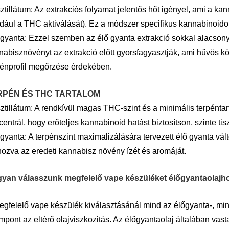
ztillátum: Az extrakciós folyamat jelentős hőt igényel, ami a 
ldául a THC aktiválását). Ez a módszer specifikus kannabinoidok
 gyanta: Ezzel szemben az élő gyanta extrakció sokkal alacso
nabisznövényt az extrakció előtt gyorsfagyasztják, ami hűvös k
pénprofil megőrzése érdekében.
RPÉN ÉS THC TARTALOM
tillátum: A rendkívül magas THC-szint és a minimális terpéntart
entrál, hogy erőteljes kannabinoid hatást biztosítson, szinte tisz
 gyanta: A terpénszint maximalizálására tervezett élő gyanta vá
nozva az eredeti kannabisz növény ízét és aromáját.
yan válasszunk megfelelő vape készüléket élőgyantaolajhoz 
egfelelő vape készülék kiválasztásánál mind az élőgyanta-, mind
pont az eltérő olajviszkozitás. Az élőgyantaolaj általában vastag