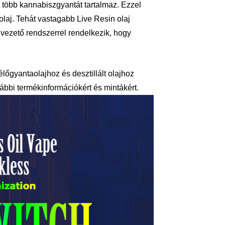
 több kannabiszgyantát tartalmaz. Ezzel
olaj. Tehát vastagabb Live Resin olaj
jvezető rendszerrel rendelkezik, hogy
lőgyantaolajhoz és desztillált olajhoz
bbi termékinformációkért és mintákért.