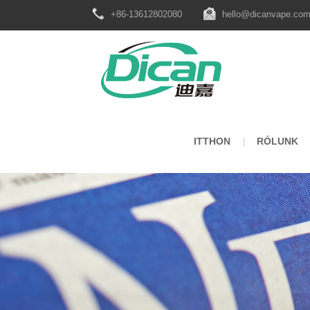
+86-13612802080
hello@dicanvape.co
ITTHON
RÓLUNK