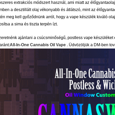
ószeres extrakciós módszert használ, ami miatt az élőgyantaolaj
ben a desztillált olaj vékonyabb és átlátszó, mint az élőgyanta
tén meg kell győződnünk arról, hogy a vape készülék kiváló ola
osítsa a sima és tiszta terpén ízt.
szeretnénk ajánlani a csúcsminőségű, postless vape készüléket é
aránt:
All-In-One Cannabis Oil Vape
. Üdvözöljük a DM-ben tová