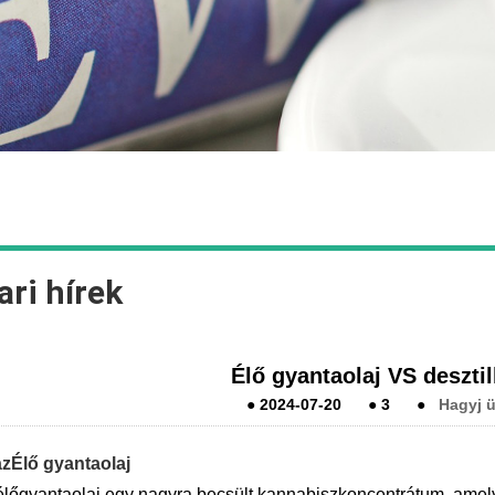
ari hírek
Élő gyantaolaj VS desztill
●
2024-07-20
●
3
●
Hagyj ü
az
Élő gyantaolaj
élőgyantaolaj egy nagyra becsült kannabiszkoncentrátum, amely