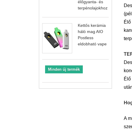
élőgyanta- és
Des
terpénolajokhoz
(pé
Élő
Kettős kerámia
kan
háló mag AIO
Postless
ter
eldobható vape
TE
Desz
Minden új termék
konc
Élő
utá
Hog
A m
szem