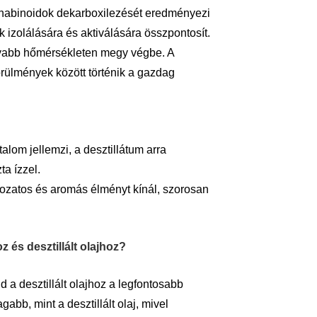
kannabinoidok dekarboxilezését eredményezi
 izolálására és aktiválására összpontosít.
nyabb hőmérsékleten megy végbe. A
örülmények között történik a gazdag
alom jellemzi, a desztillátum arra
ta ízzel.
ltozatos és aromás élményt kínál, szorosan
és desztillált olajhoz?
 a desztillált olajhoz a legfontosabb
abb, mint a desztillált olaj, mivel