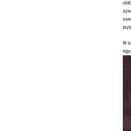
old
szem
ese
bizt
Itt 
egy