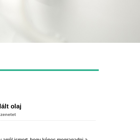
Live
ált olaj
zenetet
 arról ismert, hogy képes megragadni a