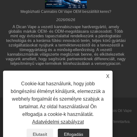
Megbízható Cannabis Oil Vape OEM beszállítót keres?
2026/06/26
A Dican Vape a vezető kannabiszvape hardvergyártó, amely
globális márkák OEM- és ODM-megoldásaira szakosodott. Több
mint egy évtizedes tapasztalattal rendelkezünk a párologtatási
technológia és a kerámia fűtési innováció terén, teljes körű gyártási
szolgáltatásokat nyújtunk a terméktervezéstől és a tervezéstől a
tömeggyártásig és a minőség-ellenőrzésig. A vezető
kannabiszmárkák világszerte megbíznak benne, és elkötelezettek
vagyunk amellett, hogy segítsünk partnereinknek differenciált, nagy
teljesítményű vape-termékek létrehozásában a versenypiacon.
X
Cookie-kat használunk, hogy jobb
böngészési élményt kínáljunk, elemezzük a
webhely forgalmát és személyre szabjuk a
tartalmat. Az oldal használatával Ön
Copyright © 2026 Shenzhen Dican Technology Co.,Ltd. - Cannabis Oil Vape
elfogadja a cookie-k használatát.
Adatvédelmi szabályzat
Pens, Koncentrátum Párologtatók, Eldobható Vape - Minden jog fenntartva.
Sitemap
RSS
XML
Privacy Policy
Elutasít
Elfogadás