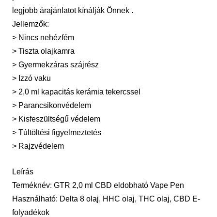
legjobb árajánlatot kínálják Önnek .
Jellemzők:
> Nincs nehézfém
> Tiszta olajkamra
> Gyermekzáras szájrész
> Izzó vaku
> 2,0 ml kapacitás kerámia tekercssel
> Parancsikonvédelem
> Kisfeszültségű védelem
> Túltöltési figyelmeztetés
> Rajzvédelem
Leírás
Terméknév: GTR 2,0 ml CBD eldobható Vape Pen
Használható: Delta 8 olaj, HHC olaj, THC olaj, CBD E-
folyadékok