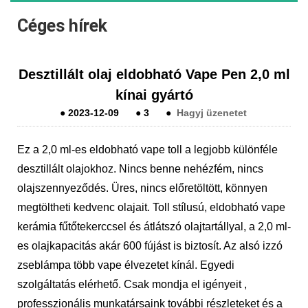
Céges hírek
Desztillált olaj eldobható Vape Pen 2,0 ml
kínai gyártó
●
2023-12-09
●
3
●
Hagyj üzenetet
Ez a 2,0 ml-es eldobható vape toll a legjobb különféle
desztillált olajokhoz. Nincs benne nehézfém, nincs
olajszennyeződés. Üres, nincs előretöltött, könnyen
megtöltheti kedvenc olajait. Toll stílusú, eldobható vape
kerámia fűtőtekerccsel és átlátszó olajtartállyal, a 2,0 ml-
es olajkapacitás akár 600 fújást is biztosít. Az alsó izzó
zseblámpa több vape élvezetet kínál. Egyedi
szolgáltatás elérhető. Csak mondja el igényeit ,
professzionális munkatársaink további részleteket és a