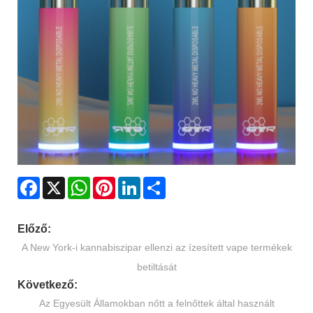
Facebook
X
WhatsApp
Pinterest
LinkedIn
Share
Előző:
A New York-i kannabiszipar ellenzi az ízesített vape termékek
betiltását
Következő:
Az Egyesült Államokban nőtt a felnőttek által használt