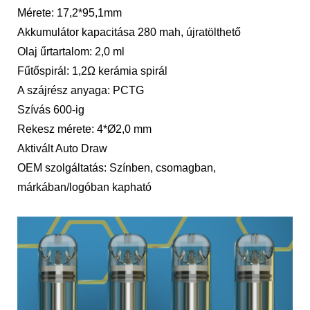
Mérete: 17,2*95,1mm
Akkumulátor kapacitása 280 mah, újratölthető
Olaj űrtartalom: 2,0 ml
Fűtőspirál: 1,2Ω kerámia spirál
A szájrész anyaga: PCTG
Szívás 600-ig
Rekesz mérete: 4*Ø2,0 mm
Aktivált Auto Draw
OEM szolgáltatás: Színben, csomagban,
márkában/logóban kapható