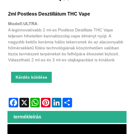
2ml Postless Desztillátum THC Vape
Modell:ULTRA
A leginnovatívabb 2 ml-es Postless Destillate THC Vape
teljesen hihetetlen kannabiszolaj-vape élményt nyújt. A
nagyobb kettős kerámia hálós tekercsnek és az alacsonyabb
hőmérsékletű fűtési technológiának köszönhetően valóban
tiszta természeti terpéneket és felhőpára élvezetet biztosít.
Választható 2 ml-es és 3 ml-es olajkapacitást is kínálunk.
Kérdés küldése
Facebook
X
WhatsApp
Pinterest
LinkedIn
Share
termékleírás