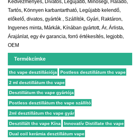
Kedvezményes, Divatos, Legújabb, Minőségi, Haladó,
Tartós, Könnyen karbantartható, Legújabb kelendő,
előkelő, divatos, gyártók , Szállítók, Gyári, Raktáron,
Ingyenes minta, Márkák, Kínában gyártott, Ár, Árlista,
Árajánlat, egy év garancia, forró értékesítés, legjobb,
OEM
Termékcímke
thc vape desztillációja
Postless desztillátum thc vape
2 ml desztillátum thc vape
Desztillátum thc vape gyártója
Postless desztillátum thc vape szállító
2ml desztillátum thc vape gyár
Desztillált thc vape Kína
Innovatív Distillate thc vape
Dual coil kerámia desztillátum vape