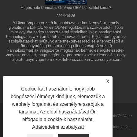
Megbízható Cannabis Oil Vape OEM beszállítót keres?
2026/06/26
A Dican Vape a vezető kannabiszvape hardvergyártó, amely
globális márkák OEM- és ODM-megoldásaira szakosodott. Több
mint egy évtizedes tapasztalattal rendelkezünk a párologtatási
technológia és a kerámia fűtési innováció terén, teljes körű gyártási
szolgáltatásokat nyújtunk a terméktervezéstől és a tervezéstől a
tömeggyártásig és a minőség-ellenőrzésig. A vezető
kannabiszmárkák világszerte megbíznak benne, és elkötelezettek
vagyunk amellett, hogy segítsünk partnereinknek differenciált, nagy
teljesítményű vape-termékek létrehozásában a versenypiacon.
X
Cookie-kat használunk, hogy jobb
böngészési élményt kínáljunk, elemezzük a
webhely forgalmát és személyre szabjuk a
tartalmat. Az oldal használatával Ön
Copyright © 2026 Shenzhen Dican Technology Co.,Ltd. - Cannabis Oil Vape
elfogadja a cookie-k használatát.
Adatvédelmi szabályzat
Pens, Koncentrátum Párologtatók, Eldobható Vape - Minden jog fenntartva.