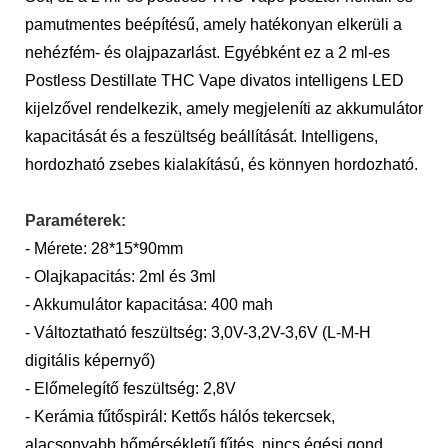
pamutmentes beépítésű, amely hatékonyan elkerüli a
nehézfém- és olajpazarlást. Egyébként ez a 2 ml-es
Postless Destillate THC Vape divatos intelligens LED
kijelzővel rendelkezik, amely megjeleníti az akkumulátor
kapacitását és a feszültség beállítását. Intelligens,
hordozható zsebes kialakítású, és könnyen hordozható.
Paraméterek:
- Mérete: 28*15*90mm
- Olajkapacitás: 2ml és 3ml
- Akkumulátor kapacitása: 400 mah
- Változtatható feszültség: 3,0V-3,2V-3,6V (L-M-H
digitális képernyő)
- Előmelegítő feszültség: 2,8V
- Kerámia fűtőspirál: Kettős hálós tekercsek,
alacsonyabb hőmérsékletű fűtés, nincs égési gond