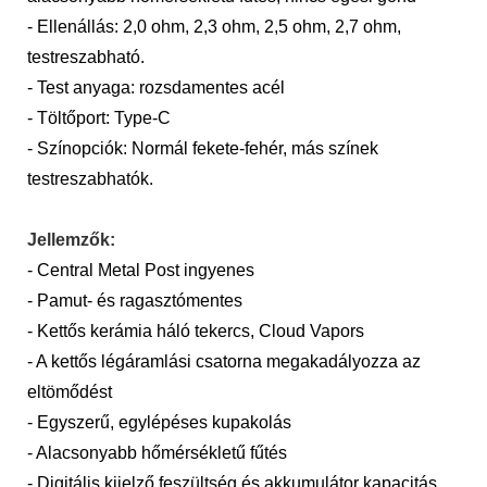
- Ellenállás: 2,0 ohm, 2,3 ohm, 2,5 ohm, 2,7 ohm,
testreszabható.
- Test anyaga: rozsdamentes acél
- Töltőport: Type-C
- Színopciók: Normál fekete-fehér, más színek
testreszabhatók.
Jellemzők:
- Central Metal Post ingyenes
- Pamut- és ragasztómentes
- Kettős kerámia háló tekercs, Cloud Vapors
- A kettős légáramlási csatorna megakadályozza az
eltömődést
- Egyszerű, egylépéses kupakolás
- Alacsonyabb hőmérsékletű fűtés
- Digitális kijelző feszültség és akkumulátor kapacitás