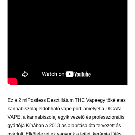
Ez a 2 ml
Postless Desztillátum THC Vape
egy tökéletes
kannabiszolaj eldobható vape pod, amelyet a DICAN
VAPE, a kannabiszolaj egyik vezető és professzionális
gyártója Kínában a 2013-as alapítása óta tervezett és
gyártott. Elkötelezettek vagyunk a fejlett kerámia fűtési